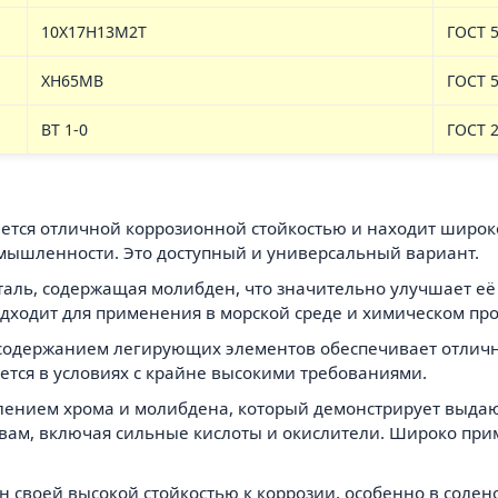
10Х17Н13М2Т
ГОСТ 5
ХН65МВ
ГОСТ 5
ВТ 1-0
ГОСТ 
ается отличной коррозионной стойкостью и находит широко
мышленности. Это доступный и универсальный вариант.
таль, содержащая молибден, что значительно улучшает её
дходит для применения в морской среде и химическом про
 содержанием легирующих элементов обеспечивает отличн
ется в условиях с крайне высокими требованиями.
бавлением хрома и молибдена, который демонстрирует выд
ам, включая сильные кислоты и окислители. Широко при
ен своей высокой стойкостью к коррозии, особенно в соле