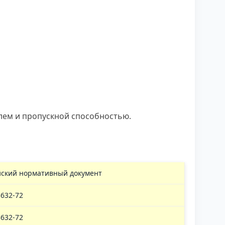
лем и пропускной способностью.
йский нормативный документ
632-72
632-72