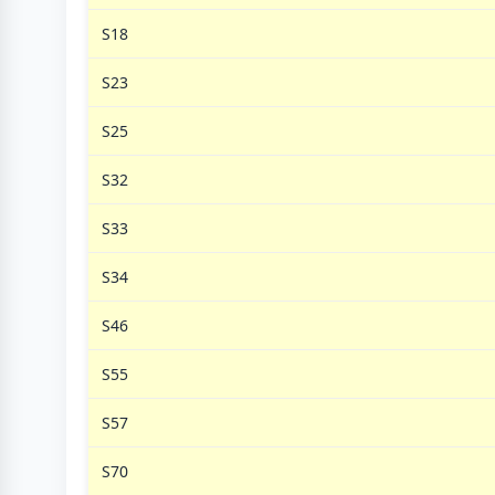
S18
S23
S25
S32
S33
S34
S46
S55
S57
S70