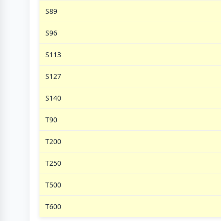
S89
S96
S113
S127
S140
T90
T200
T250
T500
T600