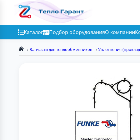
Каталог
Подбор оборудования
О компании
К
→
Запчасти для теплообменников
→
Уплотнения (проклад