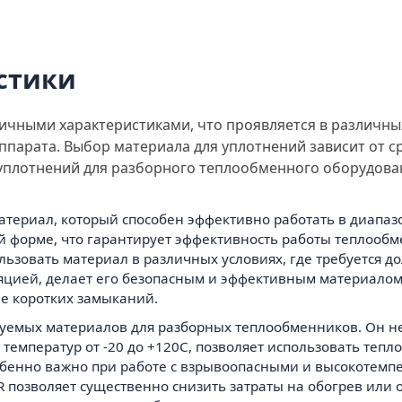
стики
чными характеристиками, что проявляется в различных
парата. Выбор материала для уплотнений зависит от ср
 уплотнений для разборного теплообменного оборудова
ериал, который способен эффективно работать в диапазоне 
ой форме, что гарантирует эффективность работы теплоо
льзовать материал в различных условиях, где требуется д
цией, делает его безопасным и эффективным материалом д
е коротких замыканий.
льзуемых материалов для разборных теплообменников. Он не
 температур от -20 до +120C, позволяет использовать теп
обенно важно при работе с взрывоопасными и высокотемп
 позволяет существенно снизить затраты на обогрев или 