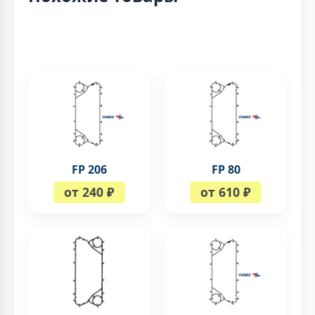
FP 206
FP 80
от 240 ₽
от 610 ₽