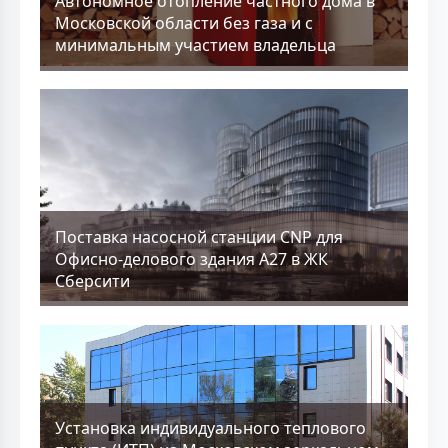
Aвтономное отопление частного дома в
Московской области без газа и с
минимальным участием владельца
Поставка насосной станции CNP для
Офисно-делового здания А27 в ЖК
Сберсити
Установка индивидуального теплового