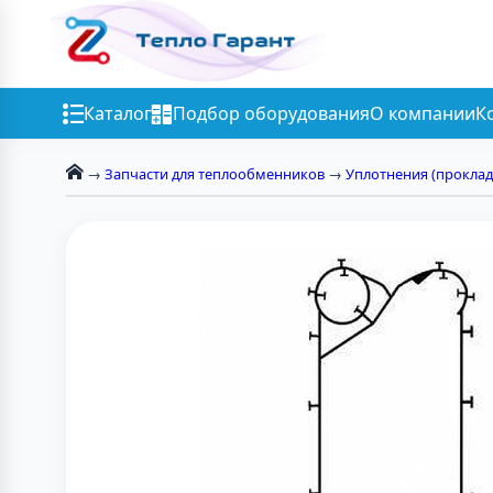
Каталог
Подбор оборудования
О компании
К
→
Запчасти для теплообменников
→
Уплотнения (проклад