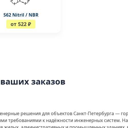
S62 Nitril / NBR
от 522 ₽
 ваших заказов
енерные решения для объектов Санкт-Петербурга — го
быми требованиями к надёжности инженерных систем. 
в жилых, административных и промышленных зданиях, 