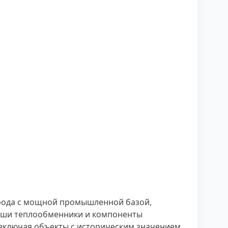
рода с мощной промышленной базой,
Наши теплообменники и компоненты
включая объекты с историческим значением