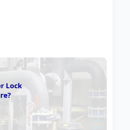
r Lock
ге?