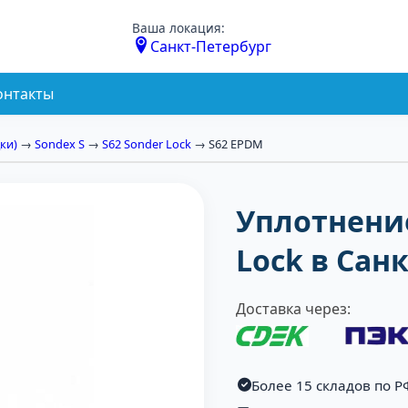
Ваша локация:
Санкт-Петербург
онтакты
ки)
→
Sondex S
→
S62 Sonder Lock
→ S62 EPDM
Уплотнение
Lock в Сан
Доставка через:
Более 15 складов по Р