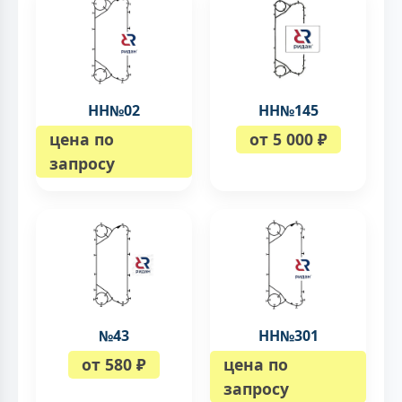
НН№02
НН№145
цена по
от 5 000 ₽
запросу
№43
НН№301
от 580 ₽
цена по
запросу