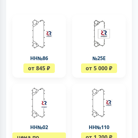
НН№86
№25Е
от 845 ₽
от 5 000 ₽
НН№02
НН№110
цена по
от 1 200 ₽