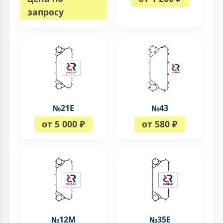
запросу
№21Е
№43
от 5 000 ₽
от 580 ₽
№12М
№35Е