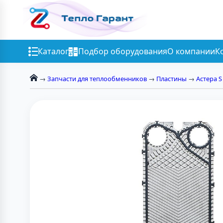
Каталог
Подбор оборудования
О компании
К
→
Запчасти для теплообменников
→
Пластины
→
Астера S