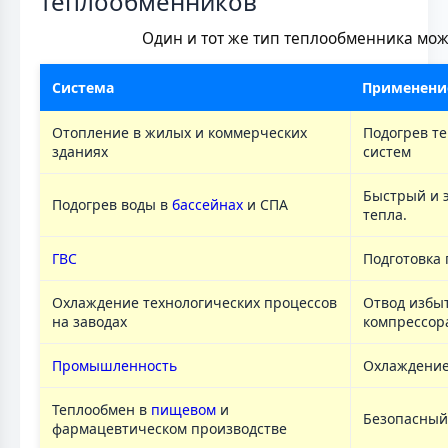
теплообменников
Один и тот же тип теплообменника мож
Система
Применени
Отопление в жилых и коммерческих
Подогрев т
зданиях
систем
Быстрый и 
Подогрев воды в
бассейнах
и СПА
тепла.
ГВС
Подготовка
Охлаждение технологических процессов
Отвод избыт
на заводах
компрессора
Промышленность
Охлаждение
Теплообмен в
пищевом
и
Безопасный 
фармацевтическом производстве