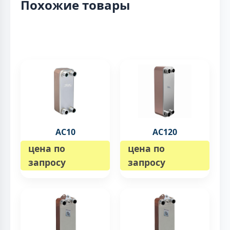
Похожие товары
AC10
AC120
цена по
цена по
запросу
запросу