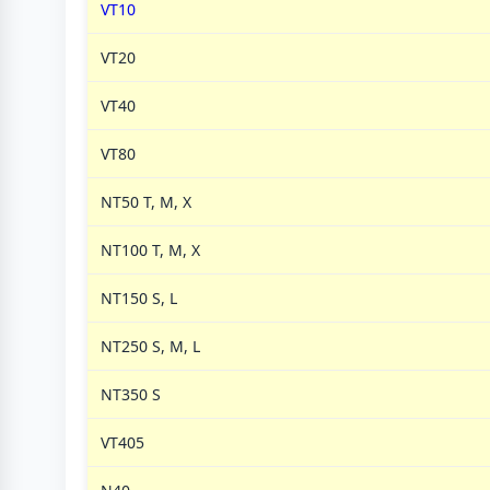
VT10
VT20
VT40
VT80
NT50 T, M, X
NT100 T, M, X
NT150 S, L
NT250 S, M, L
NT350 S
VT405