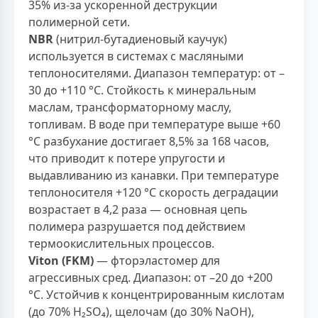
35% из-за ускоренной деструкции
полимерной сети.
NBR
(нитрил-бутадиеновый каучук)
используется в системах с масляными
теплоносителями. Диапазон температур: от –
30 до +110 °С. Стойкость к минеральным
маслам, трансформаторному маслу,
топливам. В воде при температуре выше +60
°С разбухание достигает 8,5% за 168 часов,
что приводит к потере упругости и
выдавливанию из канавки. При температуре
теплоносителя +120 °С скорость деградации
возрастает в 4,2 раза — основная цепь
полимера разрушается под действием
термоокислительных процессов.
Viton (FKM)
— фторэластомер для
агрессивных сред. Диапазон: от –20 до +200
°С. Устойчив к концентрированным кислотам
(до 70% H₂SO₄), щелочам (до 30% NaOH),