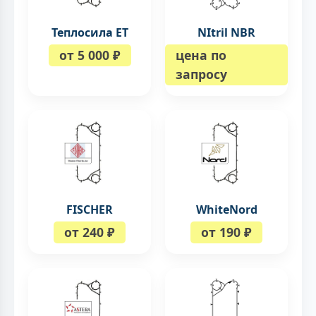
Теплосила ЕТ
NItril NBR
от 5 000 ₽
цена по
запросу
FISCHER
WhiteNord
от 240 ₽
от 190 ₽