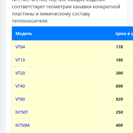
соответствует геометрии канавки конкретной
пластины и химическому составу
теплоносителя.
Модель
Цена в 
VT04
178
VT10
180
VT20
300
VT40
600
VT80
920
NT50T
350
NT50M
400