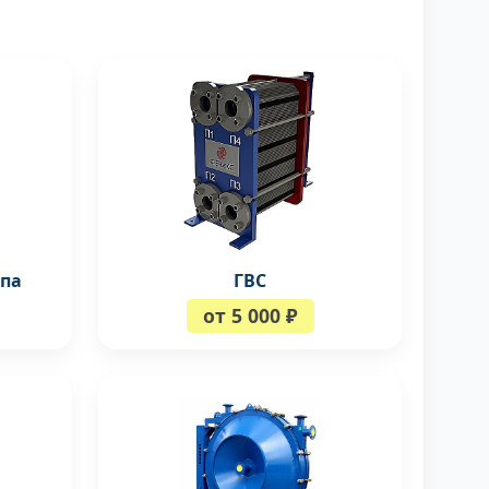
ипа
ГВС
от 5 000 ₽