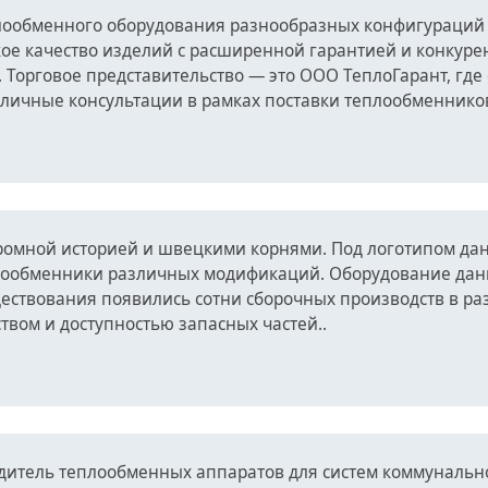
плообменного оборудования разнообразных конфигураций
кое качество изделий с расширенной гарантией и конкур
. Торговое представительство — это ООО ТеплоГарант, гд
зличные консультации в рамках поставки теплообменнико
громной историей и швецкими корнями. Под логотипом да
ообменники различных модификаций. Оборудование данно
ществования появились сотни сборочных производств в р
твом и доступностью запасных частей..
итель теплообменных аппаратов для систем коммуналь