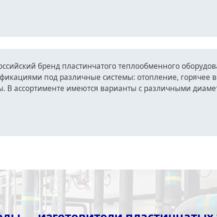
оссийский бренд пластинчатого теплообменного оборуд
ификациями под различные системы: отопление, горячее
ы. В ассортименте имеются варианты с различными диам
оды — изготовители пластинчатых