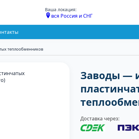
Ваша локация:
вся Россия и СНГ
онтакты
тых теплообменников
Заводы — 
пластинча
теплообме
Доставка через: