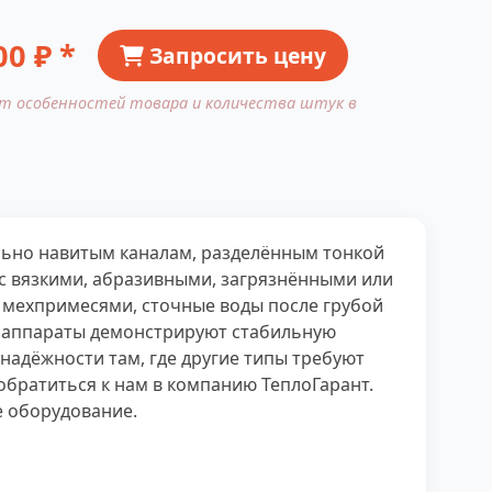
00
₽ *
Запросить цену
от особенностей товара и количества штук в
льно навитым каналам, разделённым тонкой
 с вязкими, абразивными, загрязнёнными или
с мехпримесями, сточные воды после грубой
е аппараты демонстрируют стабильную
надёжности там, где другие типы требуют
обратиться к нам в компанию ТеплоГарант.
е оборудование.