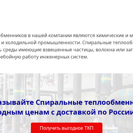
менников в нашей компании являются химические и ме
 и холодильной промышленности. Спиральные теплообм
ь среды имеющие взвешенные частицы, волокна или заг
ребойную работу инженерных систем.
азывайте Спиральные теплообмен
одным ценам с доставкой по России
Получить выгодное ТКП