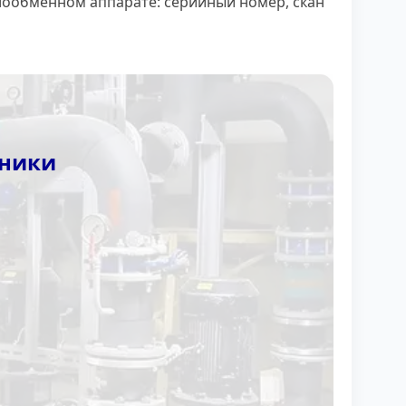
лообменном аппарате: серийный номер, скан
нники