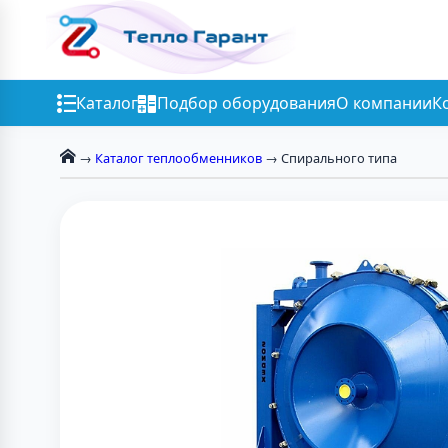
Каталог
Подбор оборудования
О компании
К
→
Каталог теплообменников
→ Спирального типа