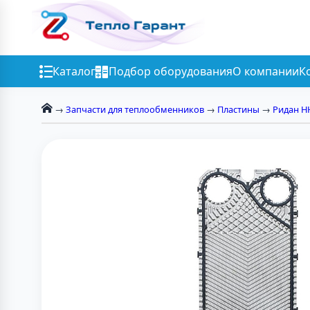
Каталог
Подбор оборудования
О компании
К
→
Запчасти для теплообменников
→
Пластины
→
Ридан Н