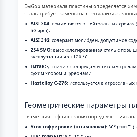
Выбор материала пластины определяется хим
сталь требует замены на специализированные
AISI 304:
применяется в нейтральных средах (
50 ppm).
AISI 316:
содержит молибден, допустимое соде
254 SMO:
высоколегированная сталь с повыше
эксплуатации до +120 °C.
Титан:
устойчив к хлоридам и кислым средам (
сухим хлором и фреонами.
Hastelloy C-276:
используется в агрессивных 
Геометрические параметры п
Геометрия гофрирования определяет гидравл
Угол гофрировки (штамповки):
30° (тип TL)
Шаг гофра (t):
8,0–10,0 мм.