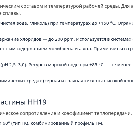
ическим составом и температурой рабочей среды. Для 
 сплавы.
чистая вода, гликоль) при температурах до +150 °C. Огра
ржание хлоридов — до 200 ppm. Используется в системах 
нным содержанием молибдена и азота. Применяется в сре
pH 2,5–3,0). Ресурс в морской воде при +85 °C — не менее 
химических средах (серная и соляная кислоты высокой кон
ластины НН19
ическое сопротивление и коэффициент теплопередачи.
 и 60° (тип TK), комбинированный профиль TM.