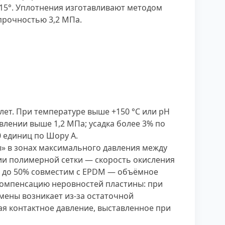
 15°. Уплотнения изготавливают методом
 прочностью 3,2 МПа.
 лет. При температуре выше +150 °С или рН
авлении выше 1,2 МПа; усадка более 3% по
0 единиц по Шору А.
сы» в зонах максимального давления между
ции полимерной сетки — скорость окисления
й до 50% совместим с EPDM — объёмное
 компенсацию неровностей пластины: при
мены возникает из-за остаточной
я контактное давление, выставленное при