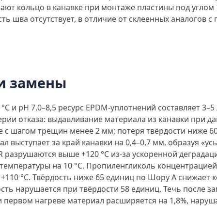
вают кольцо в канавке при монтаже пластины под углом
ь шва отсутствует, в отличие от склеенных аналогов с
и замены
°С и рН 7,0–8,5 ресурс EPDM-уплотнений составляет 3–5
терии отказа: выдавливание материала из канавки при д
е с шагом трещин менее 2 мм; потеря твёрдости ниже 6
 выступает за край канавки на 0,4–0,7 мм, образуя «у
BR разрушаются выше +120 °С из-за ускоренной деграда
и температуры на 10 °С. Пропиленгликоль концентрацие
 +110 °С. Твёрдость ниже 65 единиц по Шору А снижает
ть нарушается при твёрдости 58 единиц. Течь после за
первом нагреве материал расширяется на 1,8%, наруша