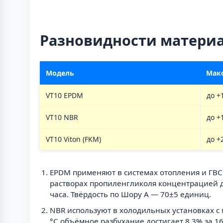
Разновидности матери
Модель
Макс
VT10 EPDM
до +
VT10 NBR
до +
VT10 Viton (FKM)
до +
EPDM применяют в системах отопления и ГВС 
растворах пропиленгликоля концентрацией д
часа. Твёрдость по Шору А — 70±5 единиц.
NBR используют в холодильных установках с 
°С объёмное разбухание достигает 8,3% за 16