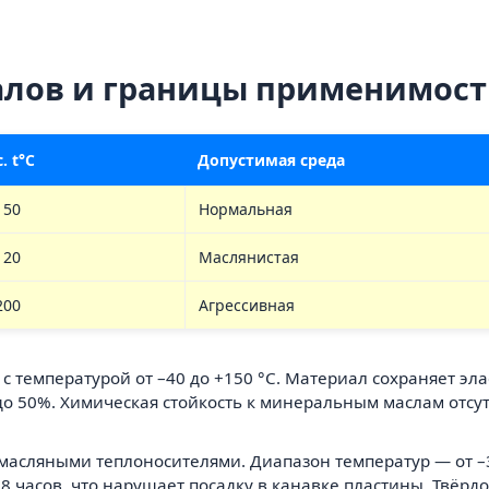
алов и границы применимос
. t°C
Допустимая среда
150
Нормальная
120
Маслянистая
200
Агрессивная
с температурой от –40 до +150 °С. Материал сохраняет эл
о 50%. Химическая стойкость к минеральным маслам отсу
масляными теплоносителями. Диапазон температур — от –3
8 часов, что нарушает посадку в канавке пластины. Твёрд