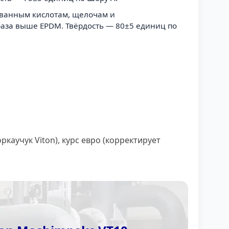
ированным кислотам, щелочам и
раза выше EPDM. Твёрдость — 80±5 единиц по
аучук Viton), курс евро (корректирует