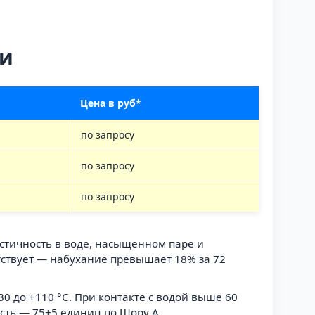
ти
Цена в руб*
по запросу
по запросу
по запросу
астичность в воде, насыщенном паре и
тствует — набухание превышает 18% за 72
0 до +110 °С. При контакте с водой выше 60
ость — 75±5 единиц по Шору А.