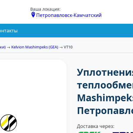
Ваша локация:
Петропавловск-Камчатский
онтакты
ки)
→
Kelvion Mashimpeks (GEA)
→ VT10
Уплотнени
теплообме
Mashimpeks
Петропавл
Доставка через: