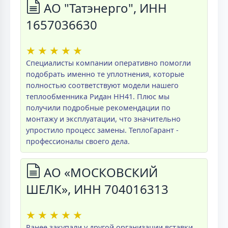
АО "Татэнерго", ИНН
1657036630
★
★
★
★
★
Специалисты компании оперативно помогли
подобрать именно те уплотнения, которые
полностью соответствуют модели нашего
теплообменника Ридан НН41. Плюс мы
получили подробные рекомендации по
монтажу и эксплуатации, что значительно
упростило процесс замены. ТеплоГарант -
профессионалы своего дела.
АО «МОСКОВСКИЙ
ШЕЛК», ИНН 704016313
★
★
★
★
★
Ранее закупали у другой организации вставки