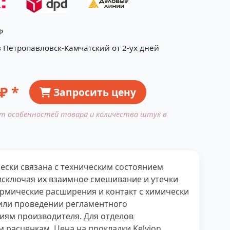
Ф
в Петропавловск-Камчатский от 2-ух дней
₽ *
Запросить цену
от особенностей товара и количества штук в
ски связана с техническим состоянием
исключая их взаимное смешивание и утечки
рмические расширения и контакт с химически
 или проведении регламентного
иям производителя. Для отделов
 расценкам. Цена на прокладки Kelvion