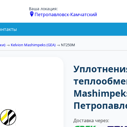
Ваша локация:
Петропавловск-Камчатский
онтакты
ки)
→
Kelvion Mashimpeks (GEA)
→ NT250M
Уплотнени
теплообме
Mashimpeks
Петропавл
Доставка через: