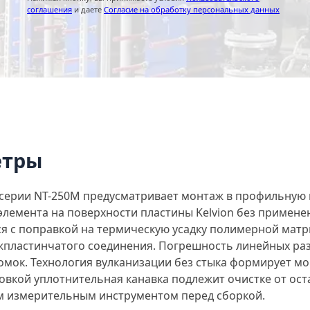
соглашения
и даете
Согласие на обработку персональных данных
етры
серии NT-250M предусматривает монтаж в профильную ка
лемента на поверхности пластины Kelvion без примене
ся с поправкой на термическую усадку полимерной мат
жпластинчатого соединения. Погрешность линейных ра
омок. Технология вулканизации без стыка формирует м
овкой уплотнительная канавка подлежит очистке от ос
м измерительным инструментом перед сборкой.