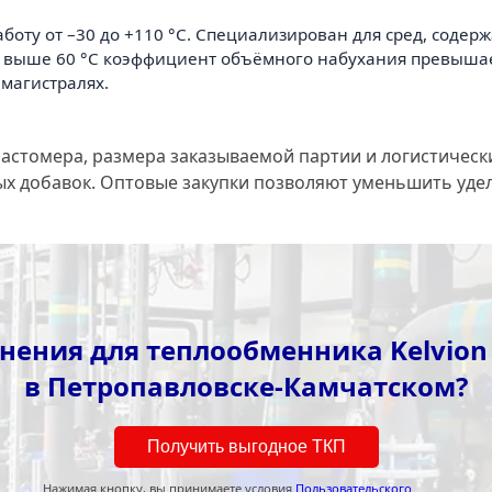
аботу от –30 до +110 °С. Специализирован для сред, сод
й выше 60 °С коэффициент объёмного набухания превышае
магистралях.
ластомера, размера заказываемой партии и логистическ
ых добавок. Оптовые закупки позволяют уменьшить уде
нения для теплообменника Kelvio
в Петропавловске-Камчатском?
Получить выгодное ТКП
Нажимая кнопку, вы принимаете условия
Пользовательского