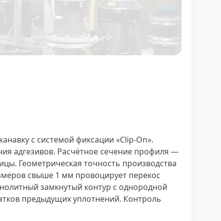
навку с системой фиксации «Clip-On».
ния адгезивов. Расчётное сечение профиля —
рицы. Геометрическая точность производства
змеров свыше 1 мм провоцирует перекос
онолитный замкнутый контур с однородной
татков предыдущих уплотнений. Контроль