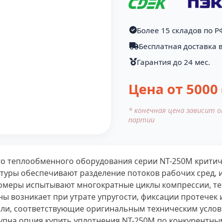
Более 15 складов по Р
Бесплатная доставка 
Гарантия до 24 мес.
Цена от
5000
* конечная цена зависит 
партии
о теплообменного оборудования серии NT-250M критиче
туры обеспечивают разделение потоков рабочих сред, 
стомеры испытывают многократные циклы компрессии, те
ы возникает при утрате упругости, фиксации протечек
али, соответствующие оригинальным техническим услов
пна опция купить уплотнения NT-250M по конкурентным