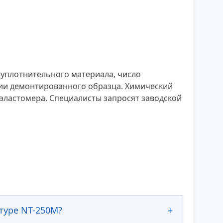
 уплотнительного материала, число
фии демонтированного образца. Химический
эластомера. Специалисты запросят заводской
туре NT-250M?