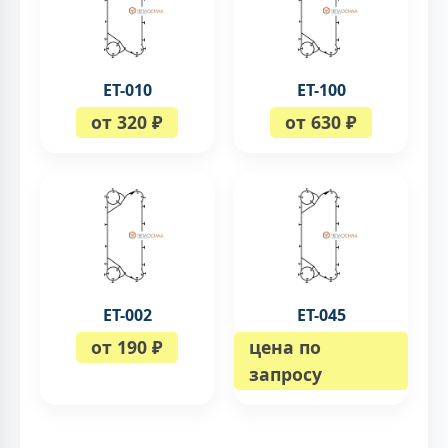
ЕТ-010
ET-100
от 320 ₽
от 630 ₽
ЕТ-002
ET-045
от 190 ₽
цена по
запросу