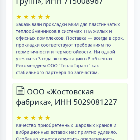
Групп», ИНН 715008967
★
★
★
★
★
Заказывали прокладки M6M для пластинчатых
теплообменников в системах ТПА жилых и
офисных комплексов. Поставка — всегда в срок,
прокладки соответствуют требованиям по
герметичности и термостойкости. Ни одной
утечки за 3 года эксплуатации в 8 объектах.
Рекомендуем ООО "ТеплоГарант" как
стабильного партнёра по запчастям.
ООО «Жостовская
фабрика», ИНН 5029081227
★
★
★
★
★
Качество приобретенных шаровых кранов и
вибрационных вставок нас приятно удивило.
Особенно хочется отметить оперативность