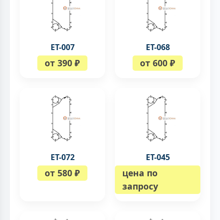
ЕТ-007
ЕТ-068
от 390 ₽
от 600 ₽
ЕТ-072
ET-045
от 580 ₽
цена по
запросу