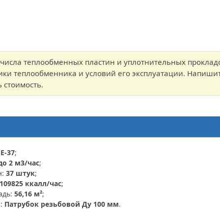
т числа теплообменных пластин и уплотнительных проклад
ики теплообменника и условий его эксплуатации. Напишит
 стоимость.
E-37
;
до 2 м3/час
;
н:
37 штук
;
109825 ккалл/час
;
адь:
56,16 м²
;
я:
Патрубок резьбовой Ду 100 мм
.