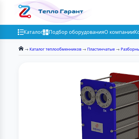
Каталог
Подбор оборудования
О компании
К
→
Каталог теплообменников
→
Пластинчатые
→
Разборн