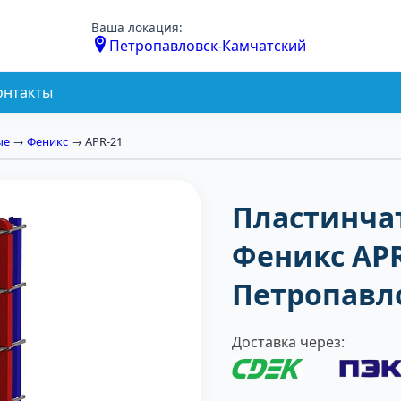
Ваша локация:
Петропавловск-Камчатский
онтакты
ые
→
Феникс
→ APR-21
Пластинча
Феникс APR
Петропавл
Доставка через: