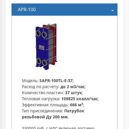
APR-100
Модель:
SAPR-100TL-E-37
;
Расход по расчёту:
до 2 м3/час
;
Количество пластин:
37 штук
;
Тепловая нагрузка:
109825 ккалл/час
;
Эффективная площадь:
666 м²
;
Тип присоединения:
Патрубок
резьбовой Ду 200 мм
.
330000 руб. с НДС включая доставку.