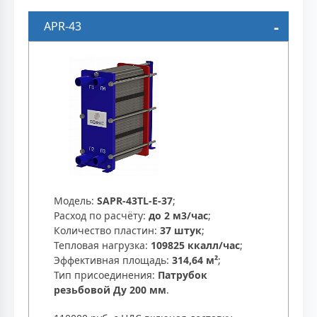
APR-43
Модель:
SAPR-43TL-E-37
;
Расход по расчёту:
до 2 м3/час
;
Количество пластин:
37 штук
;
Тепловая нагрузка:
109825 ккалл/час
;
Эффективная площадь:
314,64 м²
;
Тип присоединения:
Патрубок
резьбовой Ду 200 мм
.