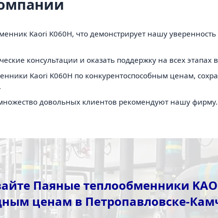
компании
енник Kaori K060H, что демонстрирует нашу уверенность
еские консультации и оказать поддержку на всех этапах 
нники Kaori K060H по конкурентоспособным ценам, сохран
.
 множество довольных клиентов рекомендуют нашу фирму.
айте Паяные теплообменники KAO
дным ценам в Петропавловске-Кам