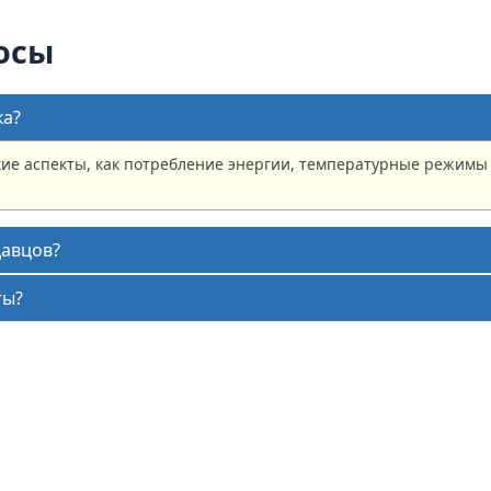
осы
ка?
ие аспекты, как потребление энергии, температурные режимы
давцов?
ты?