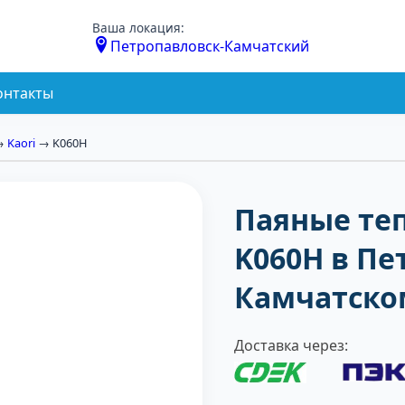
Ваша локация:
Петропавловск-Камчатский
онтакты
→
Kaori
→ K060H
Паяные те
K060H в Пе
Камчатско
Доставка через: