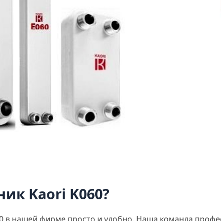
ик Kaori K060?
0 в нашей фирме просто и удобно. Наша команда профес