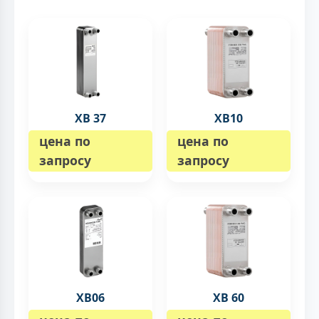
XB 37
XB10
цена по
цена по
запросу
запросу
XB06
XB 60