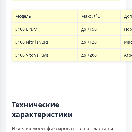
Модель
Макс. t°C
Доп
S100 EPDM
до +150
Нор
S100 Nitril (NBR)
до +120
Мас
S100 Viton (FKM)
до +200
Агр
Технические
характеристики
Изделия могут фиксироваться на пластины