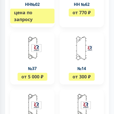
НН№02
НН №62
цена по
от 770 ₽
запросу
№37
№14
от 5 000 ₽
от 300 ₽