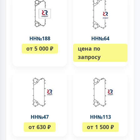
НН№188
НН№64
от 5 000 ₽
цена по
запросу
НН№47
НН№113
от 630 ₽
от 1 500 ₽