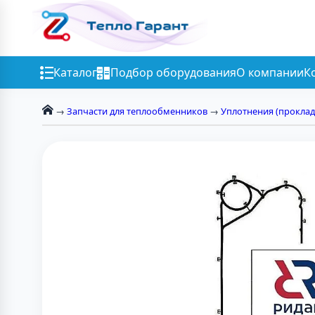
Каталог
Подбор оборудования
О компании
К
→
Запчасти для теплообменников
→
Уплотнения (проклад