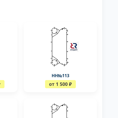
НН№113
у
от 1 500 ₽