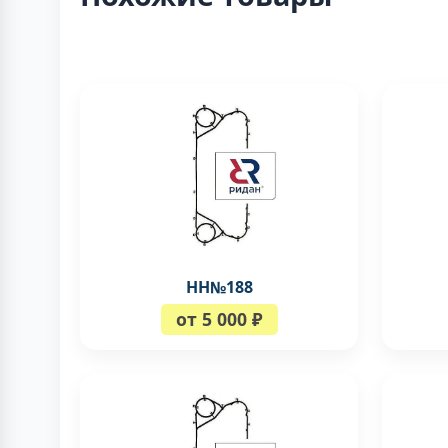
НН№188
от 5 000 ₽