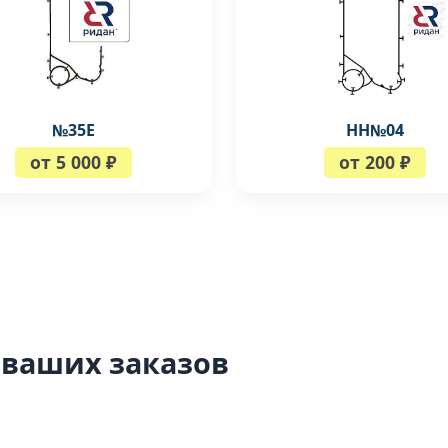
№35Е
НН№04
от 5 000 ₽
от 200 ₽
 ваших заказов