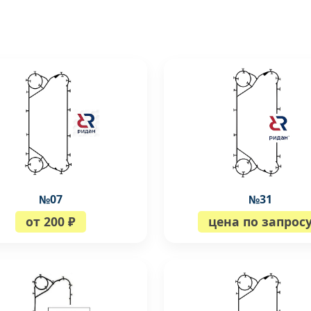
№07
№31
от 200 ₽
цена по запрос