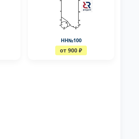
НН№100
от 900 ₽