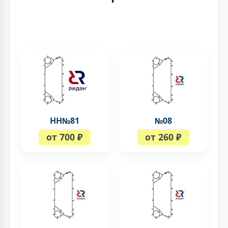
НН№81
№08
от 700 ₽
от 260 ₽