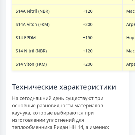
S14A Nitril (NBR)
+120
Мас
S14A Viton (FKM)
+200
Агр
S14 EPDM
+150
Нор
S14 Nitril (NBR)
+120
Мас
S14 Viton (FKM)
+200
Агр
Технические характеристики
На сегодняшний день существуют три
основные разновидности материалов
каучука, которые выбираются при
изготовлении уплотнений для
теплообменника Ридан НН 14, а именно: