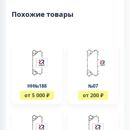
Похожие товары
НН№188
№07
от 5 000 ₽
от 200 ₽