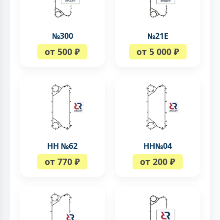
№300
№21Е
от 500 ₽
от 5 000 ₽
НН №62
НН№04
от 770 ₽
от 200 ₽