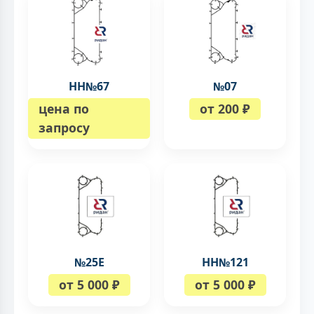
НН№67
№07
цена по
от 200 ₽
запросу
№25Е
НН№121
от 5 000 ₽
от 5 000 ₽