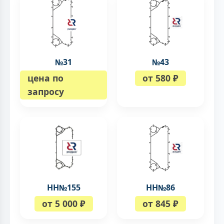
№31
№43
цена по
от 580 ₽
запросу
НН№155
НН№86
от 5 000 ₽
от 845 ₽