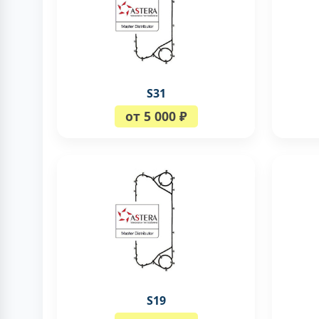
S31
от 5 000 ₽
S19