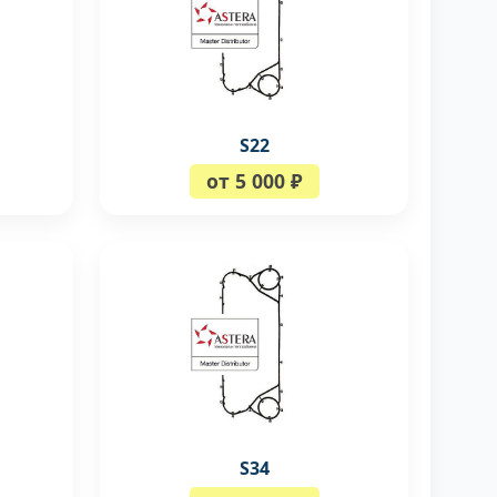
S22
от 5 000 ₽
S34