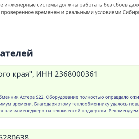
где инженерные системы должны работать без сбоев даже
, проверенное временем и реальными условиями Сибир
пателей
го края", ИНН 2368000361
менник Астера S22. Оборудование полностью оправдало ожид
мум времени. Благодаря этому теплообменнику удалось повы
онализм менеджеров и технической поддержки. Рекомендуем 
5280638