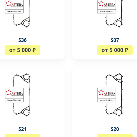
S36
S07
от 5 000 ₽
от 5 000 ₽
S21
S20