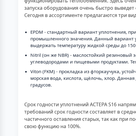
функционировать теплообменник. Здесь очен
запуска оборудования очень быстро выведет е
Сегодня в ассортименте предлагаются три ви
EPDM - стандартный вариант уплотнения, пр
промышленного значения. Данный вариант ус
выдержать температуру жидкой среды до 150 
Nitril (он же NBR) - маслостойкий резиновы
углеводородами и пищевыми продуктами. Тем
Viton (FKM) - прокладка из фторкаучука, ус
морская вода, кислота, щёлочь, хлор. Данна
градусов.
Срок годности уплотнений АСТЕРА S16 напрям
требований срок годности составляет в средн
частичного оставления старых, так как при 
свою функцию на 100%.