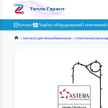
Каталог
Подбор оборудования
О компании
К
→
Запчасти для теплообменников
→
Уплотнения (проклад