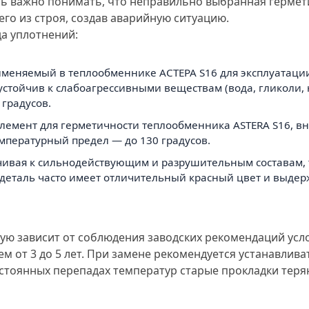
ь важно понимать, что неправильно выбранная гермет
го из строя, создав аварийную ситуацию.
да уплотнений:
именяемый в теплообменнике АСТЕРА S16 для эксплуатаци
тойчив к слабоагрессивными веществам (вода, гликоли, 
градусов.
й элемент для герметичности теплообменника ASTERA S16, 
пературный предел — до 130 градусов.
тойчивая к сильнодействующим и разрушительным составам,
я деталь часто имеет отличительный красный цвет и выде
ую зависит от соблюдения заводских рекомендаций усл
ем от 3 до 5 лет. При замене рекомендуется устанавлив
постоянных перепадах температур старые прокладки тер