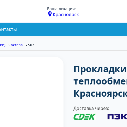
Ваша локация:
Красноярск
онтакты
ки)
→
Астера
→ S07
Прокладки
теплообмен
Красноярс
Доставка через: