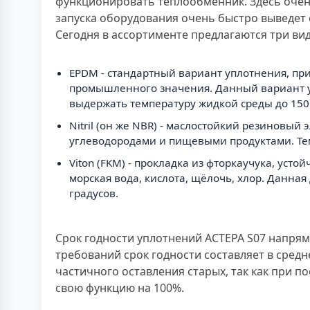
функционировать теплообменник. Здесь очен
запуска оборудования очень быстро выведет е
Сегодня в ассортименте предлагаются три ви
EPDM - стандартный вариант уплотнения, пр
промышленного значения. Данный вариант ус
выдержать температуру жидкой среды до 150 
Nitril (он же NBR) - маслостойкий резиновы
углеводородами и пищевыми продуктами. Тем
Viton (FKM) - прокладка из фторкаучука, ус
морская вода, кислота, щёлочь, хлор. Данна
градусов.
Срок годности уплотнений АСТЕРА S07 напрям
требований срок годности составляет в средн
частичного оставления старых, так как при 
свою функцию на 100%.