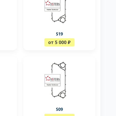
S19
от 5 000 ₽
S09