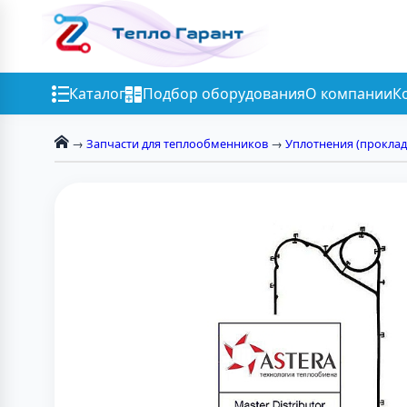
Каталог
Подбор оборудования
О компании
К
→
Запчасти для теплообменников
→
Уплотнения (проклад