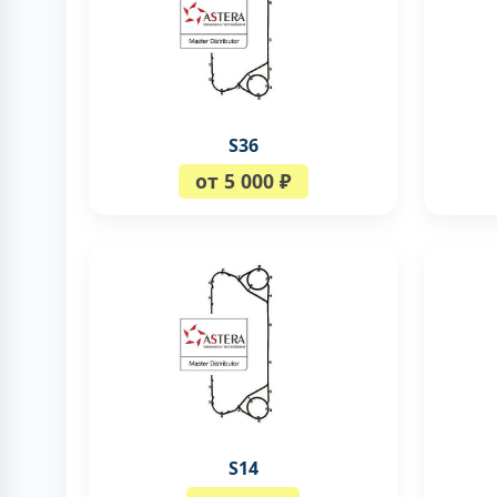
S36
от 5 000 ₽
S14