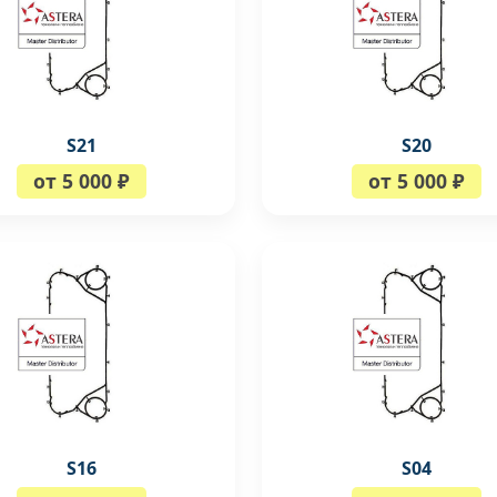
S21
S20
от 5 000 ₽
от 5 000 ₽
S16
S04