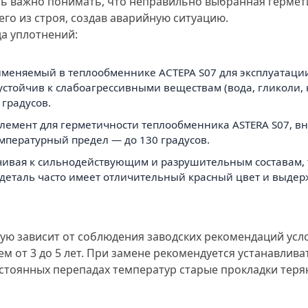
ь важно понимать, что неправильно выбранная гермет
го из строя, создав аварийную ситуацию.
да уплотнений:
именяемый в теплообменнике АСТЕРА S07 для эксплуатаци
тойчив к слабоагрессивными веществам (вода, гликоли, 
градусов.
й элемент для герметичности теплообменника ASTERA S07, 
пературный предел — до 130 градусов.
тойчивая к сильнодействующим и разрушительным составам,
я деталь часто имеет отличительный красный цвет и выде
ую зависит от соблюдения заводских рекомендаций усл
ем от 3 до 5 лет. При замене рекомендуется устанавлив
постоянных перепадах температур старые прокладки тер