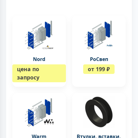
Nord
РоСвеп
цена по
от 199 ₽
запросу
Warm
Втулки, вставки,