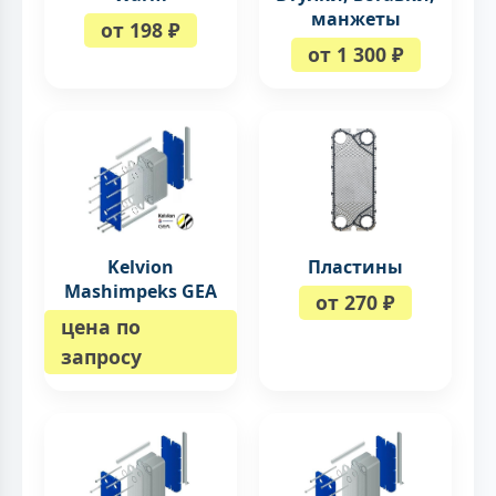
манжеты
от 198 ₽
от 1 300 ₽
Kelvion
Пластины
Mashimpeks GEA
от 270 ₽
цена по
запросу