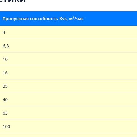
Пропускная способность Kvs, м³/час
4
6,3
10
16
25
40
63
100