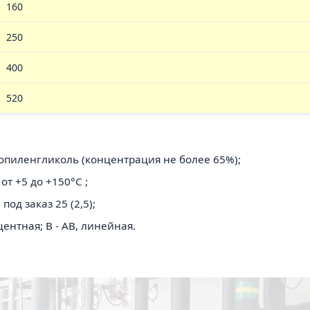
160
250
400
520
опиленгликоль (концентрация не более 65%);
т +5 до +150°С ;
под заказ 25 (2,5);
ентная; B - AB, линейная.