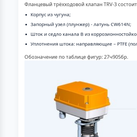
Фланцевый трёхходовой клапан TRV-3 состоит
Корпус из чугуна;
Запорный узел (плунжер) - латунь CW614N;
Шток и седло канала B из коррозионностойко
Уплотнения штока: направляющие – PTFE (по
Обозначение по таблице фигур: 27ч905бр.