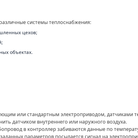
 различные системы теплоснабжения:
шленных цехов;
й;
ных объектах.
рующим или стандартным электроприводом, датчиками т
нить датчиком внутреннего или наружного воздуха.
бопровод в контроллер забиваются данные по температ
заданных параметров посылается сигнал на электропри