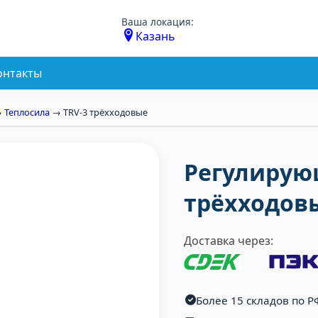
Ваша локация:
Казань
онтакты
→
Теплосила
→ TRV-3 трёхходовые
Регулирую
трёхходов
Доставка через:
Более 15 складов по Р