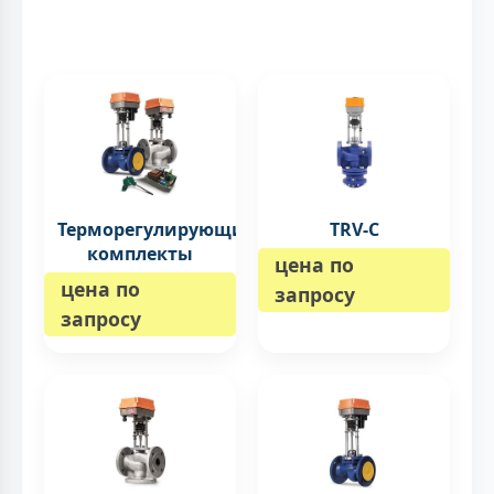
Терморегулирующие
TRV-C
комплекты
цена по
цена по
запросу
запросу