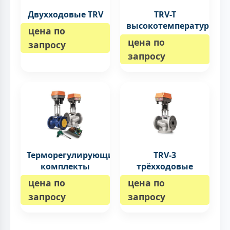
Двухходовые TRV
TRV-T
высокотемпературные
цена по
цена по
запросу
запросу
Терморегулирующие
TRV-3
комплекты
трёхходовые
цена по
цена по
запросу
запросу