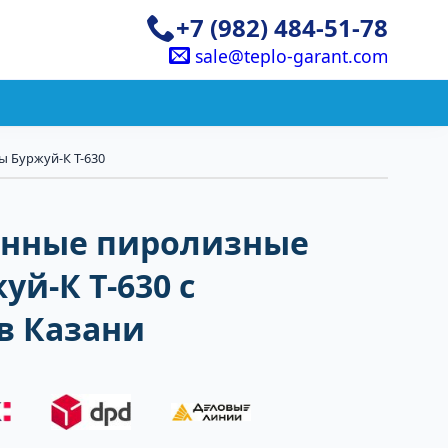
+7 (982) 484-51-78
sale@teplo-garant.com
 Буржуй-К Т-630
нные пиролизные
уй-К Т-630 с
в Казани