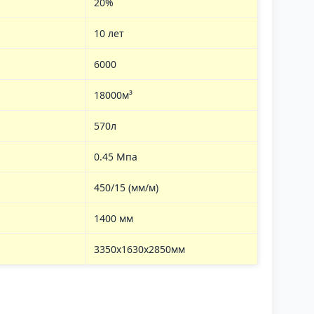
20%
10 лет
6000
18000м³
570л
0.45 Мпа
450/15 (мм/м)
1400 мм
3350x1630x2850мм