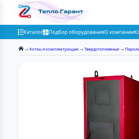
Каталог
Подбор оборудования
О компании
К
→
Котлы и комплектующие
→
Твёрдотопливные
→
Пирол