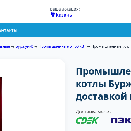
Ваша локация:
Казань
онтакты
изные
→
Буржуй-К
→
Промышленные от 50 кВт
→ Промышленные котлы
Промышле
котлы Бурж
доставкой 
Доставка через: