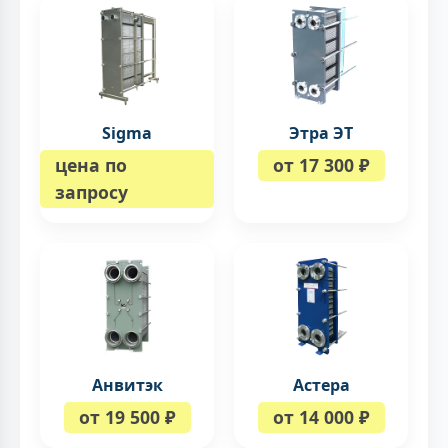
Sigma
Этра ЭТ
цена по
от 17 300 ₽
запросу
Анвитэк
Астера
от 19 500 ₽
от 14 000 ₽