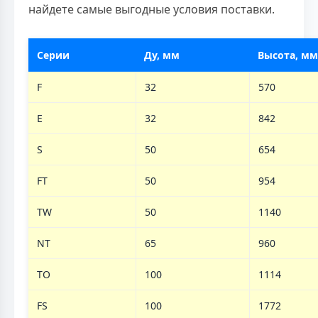
найдете самые выгодные условия поставки.
Серии
Ду, мм
Высота, мм
F
32
570
E
32
842
S
50
654
FT
50
954
TW
50
1140
NT
65
960
TO
100
1114
FS
100
1772