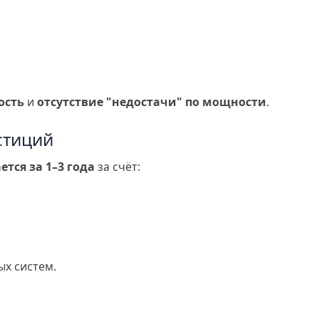
ость
и
отсутствие "недостачи" по мощности
.
стиций
тся за 1–3 года
за счёт:
ых систем.