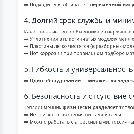
➡️ Подходит для объектов с
переменной наг
4. Долгий срок службы и мин
Качественные теплообменники из нержавеющ
➡️ Уплотнения в пластинчатых моделях меняютс
➡️ Пластины легко чистятся (в разборных моде
➡️ Нет коррозии при правильном подборе ма
5. Гибкость и универсальност
➡️
Одно оборудование — множество задач
6. Безопасность и отсутствие
Теплообменник
физически разделяет
теплон
➡️ Нет риска загрязнения питьевой воды.
➡️ Можно работать с агрессивными, токсичн