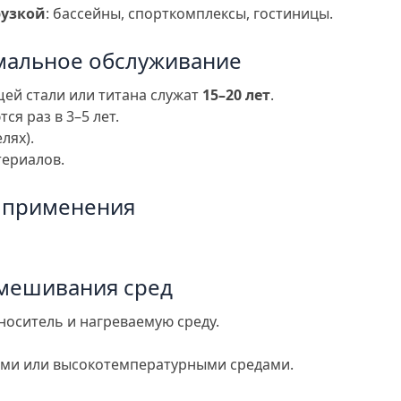
рузкой
: бассейны, спорткомплексы, гостиницы.
имальное обслуживание
ей стали или титана служат
15–20 лет
.
я раз в 3–5 лет.
лях).
териалов.
ь применения
.
 смешивания сред
оситель и нагреваемую среду.
ыми или высокотемпературными средами.