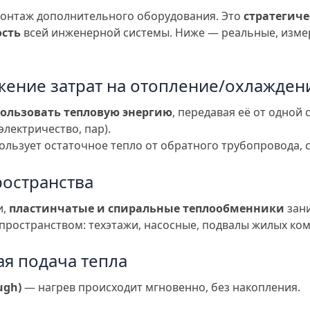
монтаж дополнительного оборудования. Это
стратегич
ость
всей инженерной системы. Ниже — реальные, изме
жение затрат на отопление/охлажден
ользовать тепловую энергию
, передавая её от одной 
электричество, пар).
льзует остаточное тепло от обратного трубопровода, с
ространства
и,
пластинчатые и спиральные теплообменники
зан
ространством: техэтажи, насосные, подвалы жилых ком
ая подача тепла
ugh)
— нагрев происходит мгновенно, без накопления.