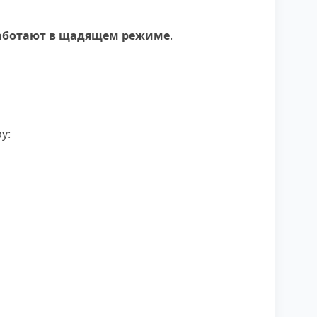
аботают в щадящем режиме
.
у: