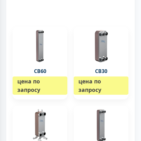
CB60
CB30
цена по
цена по
запросу
запросу