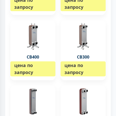
цена по
цена по
запросу
запросу
CB400
CB300
цена по
цена по
запросу
запросу