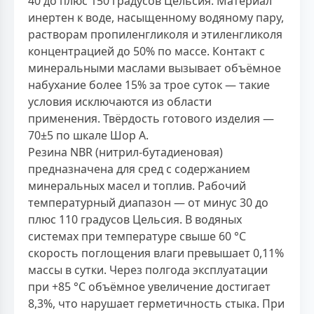
40 до плюс 150 градусов Цельсия. Материал
инертен к воде, насыщенному водяному пару,
растворам пропиленгликоля и этиленгликоля
концентрацией до 50% по массе. Контакт с
минеральными маслами вызывает объёмное
набухание более 15% за трое суток — такие
условия исключаются из области
применения. Твёрдость готового изделия —
70±5 по шкале Шор А.
Резина NBR (нитрил-бутадиеновая)
предназначена для сред с содержанием
минеральных масел и топлив. Рабочий
температурный диапазон — от минус 30 до
плюс 110 градусов Цельсия. В водяных
системах при температуре свыше 60 °С
скорость поглощения влаги превышает 0,11%
массы в сутки. Через полгода эксплуатации
при +85 °С объёмное увеличение достигает
8,3%, что нарушает герметичность стыка. При