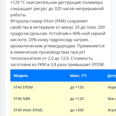
+120 °С окислительная деструкция полимера
сокращает ресурс до 320 часов непрерывной
работы.
Фторэластомер Viton (FKM) сохраняет
свойства в интервале от минус 20 до плюс 200
градусов Цельсия. Устойчив к 40%-ной серной
кислоте, 20%-ному гидроксиду натрия,
ароматическим углеводородам. Применяется
в химических производствах при рН
теплоносителя от 2,0 до 12,0. Стоимость
заготовки из FKM в 3,8 раза превышает EPDM.
Модель
Макс. t°C
Доп
VT40 EPDM
до +150
Нор
VT40 NBR
до +120
Мас
VT40 Viton (FKM)
до +200
Агре