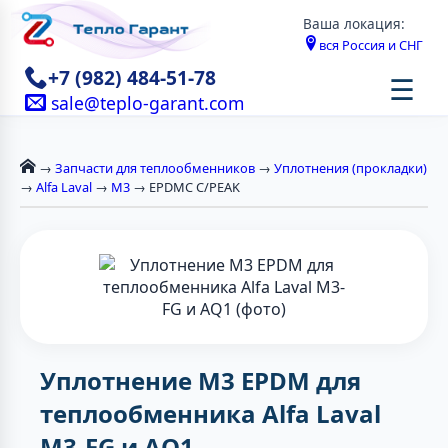
Ваша локация:
вся Россия и СНГ
+7 (982) 484-51-78
☰
sale@teplo-garant.com
→
Запчасти для теплообменников
→
Уплотнения (прокладки)
→
Alfa Laval
→
М3
→ EPDMC C/PEAK
Уплотнение M3 EPDM для
теплообменника Alfa Laval
M3-FG и AQ1