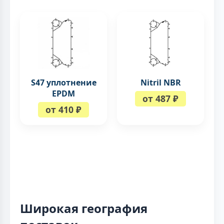
S47 уплотнение
Nitril NBR
EPDM
от 487 ₽
от 410 ₽
Широкая география