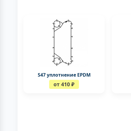
S47 уплотнение EPDM
от 410 ₽