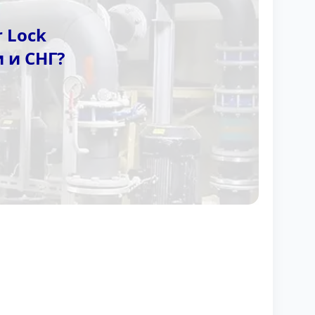
r Lock
 и СНГ?