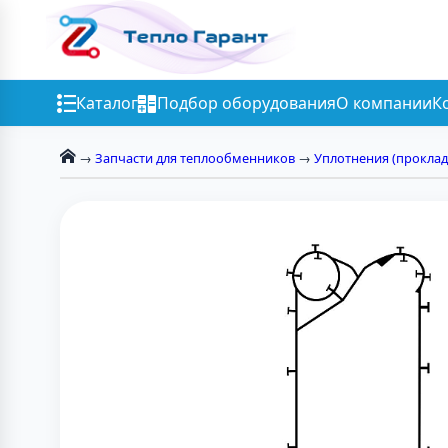
Каталог
Подбор оборудования
О компании
К
→
Запчасти для теплообменников
→
Уплотнения (проклад