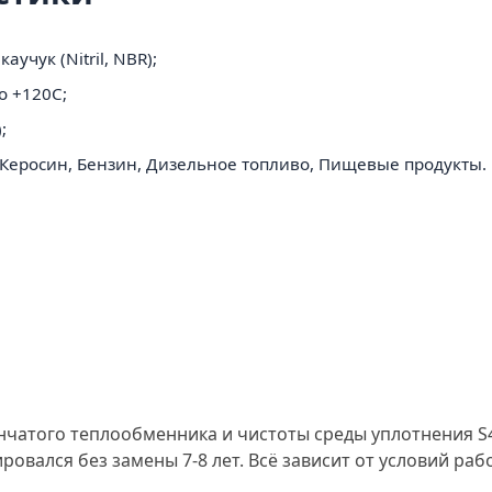
чук (Nitril, NBR);
о +120C;
;
 Керосин, Бензин, Дизельное топливо, Пищевые продукты.
атого теплообменника и чистоты среды уплотнения S47 Ni
ировался без замены 7-8 лет. Всё зависит от условий р