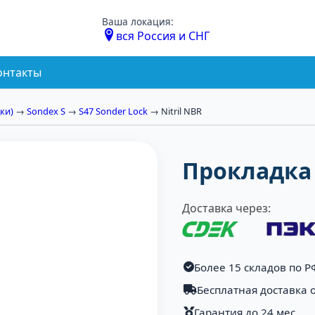
Ваша локация:
вся Россия и СНГ
онтакты
ки)
→
Sondex S
→
S47 Sonder Lock
→ Nitril NBR
Прокладка S
Доставка через:
Более 15 складов по Р
Бесплатная доставка о
Гарантия до 24 мес.