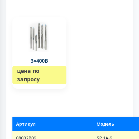
3×400B
цена по
запросу
Артикул
Модель
08002B09
SP 1A-9