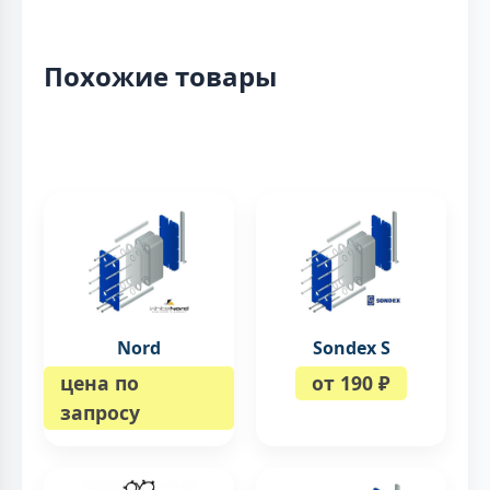
Похожие товары
Nord
Sondex S
цена по
от 190 ₽
запросу