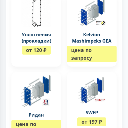
Уплотнения
Kelvion
(прокладки)
Mashimpeks GEA
от 120 ₽
цена по
запросу
SWEP
Ридан
от 197 ₽
цена по