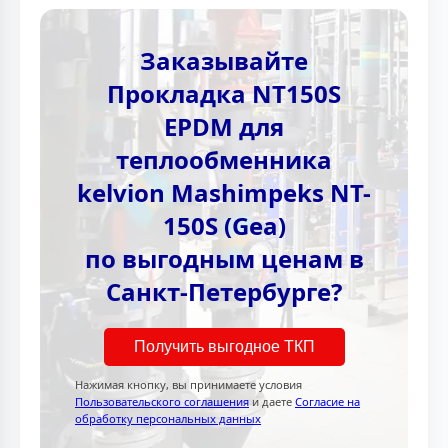
Заказывайте
Прокладка NT150S
EPDM для
теплообменника
kelvion Mashimpeks NT-
150S (Gea)
по выгодным ценам в
Санкт-Петербурге?
Получить выгодное ТКП
Нажимая кнопку, вы принимаете условия
Пользовательского соглашения
и даете
Согласие на
обработку персональных данных